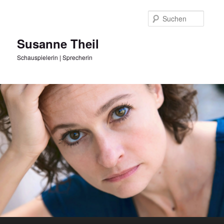
Zum
Inhalt
Suche
wechseln
Susanne Theil
Schauspielerin | Sprecherin
Hauptmenü