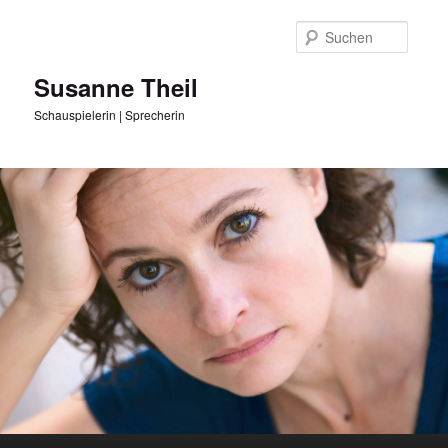
Zum
Inhalt
Suche
wechseln
Susanne Theil
Schauspielerin | Sprecherin
Hauptmenü